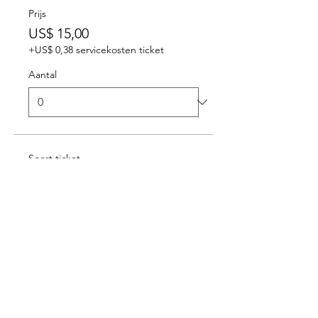
Prijs
US$ 15,00
+US$ 0,38 servicekosten ticket
Aantal
Soort ticket
Regular Ticket
Prijs
US$ 25,00
+US$ 0,63 servicekosten ticket
Aantal